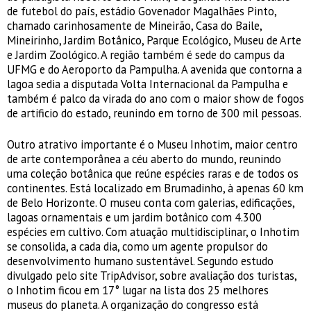
de futebol do país, estádio Govenador Magalhães Pinto,
chamado carinhosamente de Mineirão, Casa do Baile,
Mineirinho, Jardim Botânico, Parque Ecológico, Museu de Arte
e Jardim Zoológico. A região também é sede do campus da
UFMG e do Aeroporto da Pampulha. A avenida que contorna a
lagoa sedia a disputada Volta Internacional da Pampulha e
também é palco da virada do ano com o maior show de fogos
de artificio do estado, reunindo em torno de 300 mil pessoas.
Outro atrativo importante é o Museu Inhotim, maior centro
de arte contemporânea a céu aberto do mundo, reunindo
uma coleção botânica que reúne espécies raras e de todos os
continentes. Está localizado em Brumadinho, à apenas 60 km
de Belo Horizonte. O museu conta com galerias, edificações,
lagoas ornamentais e um jardim botânico com 4.300
espécies em cultivo. Com atuação multidisciplinar, o Inhotim
se consolida, a cada dia, como um agente propulsor do
desenvolvimento humano sustentável. Segundo estudo
divulgado pelo site TripAdvisor, sobre avaliação dos turistas,
o Inhotim ficou em 17° lugar na lista dos 25 melhores
museus do planeta. A organização do congresso está