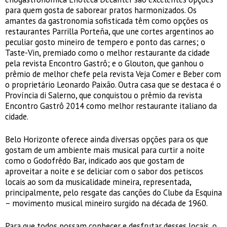
para quem gosta de saborear pratos harmonizados. Os
amantes da gastronomia sofisticada têm como opções os
restaurantes Parrilla Porteña, que une cortes argentinos ao
peculiar gosto mineiro de tempero e ponto das carnes; o
Taste-Vin, premiado como o melhor restaurante da cidade
pela revista Encontro Gastrô; e o Glouton, que ganhou o
prêmio de melhor chefe pela revista Veja Comer e Beber com
o proprietário Leonardo Paixão. Outra casa que se destaca é o
Província di Salerno, que conquistou o prêmio da revista
Encontro Gastrô 2014 como melhor restaurante italiano da
cidade.
Belo Horizonte oferece ainda diversas opções para os que
gostam de um ambiente mais musical para curtir a noite
como o Godofrêdo Bar, indicado aos que gostam de
aproveitar a noite e se deliciar com o sabor dos petiscos
locais ao som da musicalidade mineira, representada,
principalmente, pelo resgate das canções do Clube da Esquina
– movimento musical mineiro surgido na década de 1960.
Para que todos possam conhecer e desfrutar desses locais, o